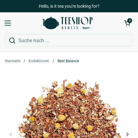
Zum Inhalt springen
Hello, is it tea you're looking for?
Warenkorb öffn
0
Menü öffnen
Startseite
/
Kollektionen
/
Best Balance