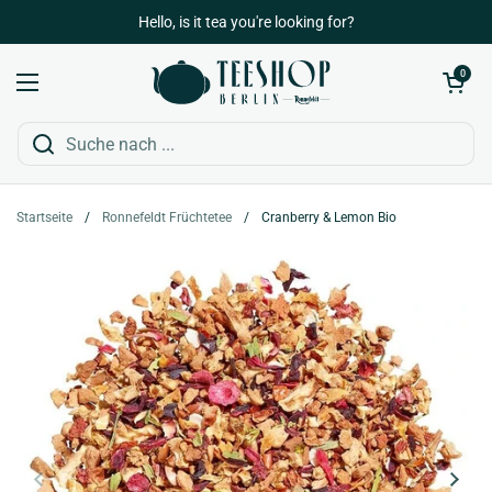
Zum Inhalt springen
Hello, is it tea you're looking for?
Warenkorb öffn
0
Menü öffnen
Startseite
/
Ronnefeldt Früchtetee
/
Cranberry & Lemon Bio