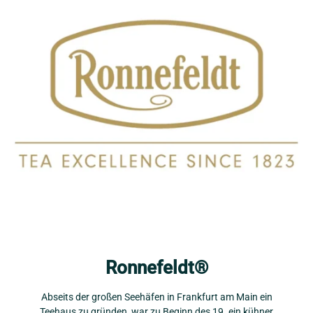
Ronnefeldt®
Abseits der großen Seehäfen in Frankfurt am Main ein
Teehaus zu gründen, war zu Beginn des 19. ein kühner