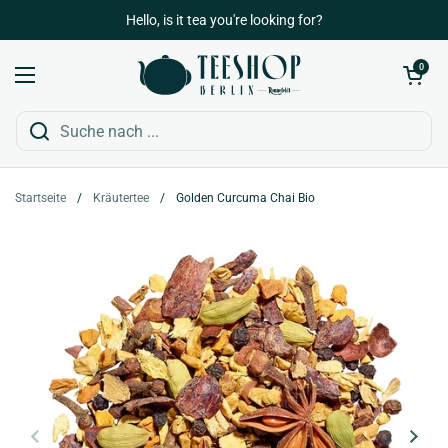
Zum Inhalt springen
Hello, is it tea you're looking for?
Warenkorb öffn
0
Menü öffnen
Startseite
/
Kräutertee
/
Golden Curcuma Chai Bio