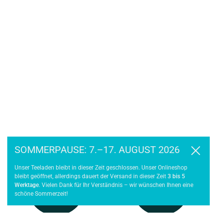
Ihre Vorteile in unserem Online Shop
SOMMERPAUSE: 7.–17. AUGUST 2026
Schließe
Unser Teeladen bleibt in dieser Zeit geschlossen. Unser Onlineshop
bleibt geöffnet, allerdings dauert der Versand in dieser Zeit
3 bis 5
Werktage
. Vielen Dank für Ihr Verständnis – wir wünschen Ihnen eine
schöne Sommerzeit!